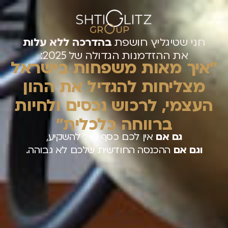
חני שטיגליץ חושפת
בהדרכה ללא עלות
את ההזדמנות הגדולה של 2025:
״איך מאות משפחות בישראל
מצליחות להגדיל את ההון
העצמי, לרכוש נכסים ולחיות
ברווחה כלכלית״
גם אם
אין לכם כסף נזיל להשקיע,
וגם אם
ההכנסה החודשית שלכם לא גבוהה.