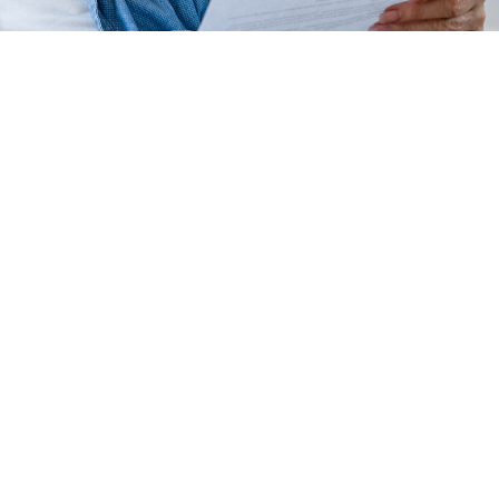
משכנתא, הלוואות, ריביות ועוד.
ובסוף…
בקושי מצליחים לתת לילד כמה מאות אלפי
שקלים כדי שיוכל
״להתחיל את החיים ברווחה כלכלית״.
ואם במקרה עדיין
לא יצא לנו להכיר…
נעים מאוד
אני חני